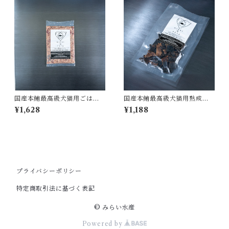
国産本鮪最高級犬猫用ごはん3
国産本鮪最高級犬猫用熟成ジ
00g
ャーキー40g
¥1,628
¥1,188
プライバシーポリシー
特定商取引法に基づく表記
© みらい水産
Powered by