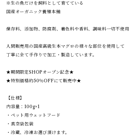
※生の魚だけを飼料として育てている
国産オーガニック養殖本鮪
保存料、添加物、防腐剤、着色料や香料、調味料一切不使用
人間販売用の国産高級生本マグロの様々な部位を使用して
丁寧に全て手作りで加工・製造しています。
★期間限定SHOPオープン記念★
★特別価格約50％OFFにて販売中★
【仕様】
内容量：100g×1
・ペット用ウェットフード
・真空袋包装
・冷蔵、冷凍お選び頂けます。